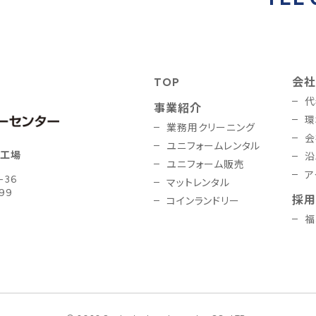
TOP
会社
代
事業紹介
環
業務用クリーニング
会
ユニフォームレンタル
社工場
沿
ユニフォーム販売
ア
-36
マットレンタル
199
採用
コインランドリー
福